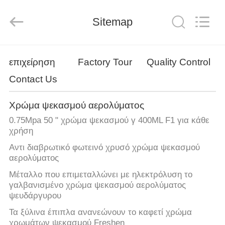
αερολύματος
προμηθευτής.
Copyright
Sitemap
©
2020
-
2025
Anyang
ΣΠΊΤΙ
Baide
Fine
επιχείρηση
Factory Tour
Quality Control
Chemical
Co.,
Ltd..
Contact Us
ΠΡΟΪΌΝΤΑ
All
Rights
Reserved.
Χρώμα ψεκασμού αερολύματος
ΠΕΡΊΠΟΥ
0.75Mpa 50 " χρώμα ψεκασμού γ 400ML F1 για κάθε
ΕΜΕΊΣ
χρήση
Αντι διαβρωτικό φωτεινό χρυσό χρώμα ψεκασμού
αερολύματος
ΓΎΡΟΣ
Μέταλλο που επιμεταλλώνει με ηλεκτρόλυση το
ΕΡΓΟΣΤΑΣΊΩΝ
γαλβανισμένο χρώμα ψεκασμού αερολύματος
ψευδάργυρου
ΠΟΙΟΤΙΚΌΣ
Τα ξύλινα έπιπλα ανανεώνουν το καφετί χρώμα
χρωμάτων ψεκασμού Freshen