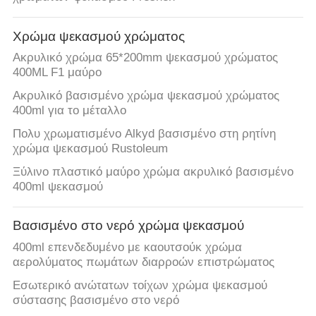
ΈΛΕΓΧΟΣ
Χρώμα ψεκασμού χρώματος
ΜΑΣ
Ακρυλικό χρώμα 65*200mm ψεκασμού χρώματος
ΕΛΆΤΕ
400ML F1 μαύρο
ΣΕ
Ακρυλικό βασισμένο χρώμα ψεκασμού χρώματος
400ml για το μέταλλο
ΕΠΑΦΉ
Πολυ χρωματισμένο Alkyd βασισμένο στη ρητίνη
ΜΕ
χρώμα ψεκασμού Rustoleum
Ξύλινο πλαστικό μαύρο χρώμα ακρυλικό βασισμένο
ΖΗΤΉΣΤΕ
400ml ψεκασμού
ΈΝΑ
Βασισμένο στο νερό χρώμα ψεκασμού
ΑΠΌΣΠΑΣΜΑ
400ml επενδεδυμένο με καουτσούκ χρώμα
αερολύματος πωμάτων διαρροών επιστρώματος
SITEMAP
Εσωτερικό ανώτατων τοίχων χρώμα ψεκασμού
σύστασης βασισμένο στο νερό