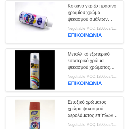
Κόκκινο γκρίζο πράσινο
χρωμίου χρώμα
10
ψεκασμού σμάλτων
Αντιοξειδωτικός
εποξικό
Negotiable MOQ:1200pcs/100ctns για κάθε χρώμα
ΕΠΙΚΟΙΝΩΝΙΑ
ψεκασμός
λιπαντικών
Μεταλλικό εξωτερικό
εσωτερικό χρώμα
ψεκασμού χρώματος
αερολύματος
8
Negotiable MOQ:1200pcs/100ctns για κάθε χρώμα
ΕΠΙΚΟΙΝΩΝΙΑ
Καθαρότερος
ψεκασμός
Εποξικό χρώματος
χρώμα ψεκασμού
εξαερωτήρων
αερολύματος επίπλων
αντανακλαστικό
Negotiable MOQ:1200pcs/100ctns για κάθε χρώμα