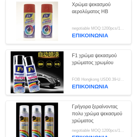
Χρώμα ψεκασμού
αερολύματος HB
negotiable MOQ:1200pcs/100ctns για κάθε χρώμα
ΕΠΙΚΟΙΝΩΝΙΑ
F1 χρώμα ψεκασμού
χρώματος χρωμίου
FOB Hongkong USD0.39-USD0.59 per piece MOQ:12000pcs/500ctns
ΕΠΙΚΟΙΝΩΝΙΑ
Γρήγορα ξεραίνοντας
πολυ χρώμα ψεκασμού
χρώματος
negotiable MOQ:1200pcs/100ctns για κάθε χρώμα