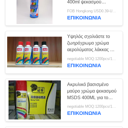
400ml ψεκασμού
20
αερολύματος
FOB Hongkong USD0.39-USD0.59 per piece MOQ:12000pcs/1000ctns
Προϊόντα οικιακού
ΕΠΙΚΟΙΝΩΝΙΑ
αερολύματος
Υψηλός σχολιάστε το
ζωηρόχρωμο χρώμα
αερολύματος λάκκας HB
ακρυλικό
negotiable MOQ:1200pcs/100ctns για κάθε χρώμα
ΕΠΙΚΟΙΝΩΝΙΑ
13
Βιομηχανικά
Ακρυλικό βασισμένο
αερολύματα
μαύρο χρώμα ψεκασμού
MSDS 400ML για το
μέταλλο
negotiable MOQ:1200pcs/100ctns για κάθε χρώμα
ΕΠΙΚΟΙΝΩΝΙΑ