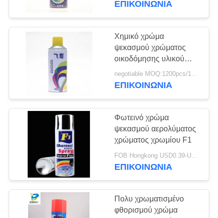
ΕΠΙΚΟΙΝΩΝΙΑ
4
Καθαριστής και
Χημικό χρώμα
ψεκασμού χρώματος
στίλβωση ψεκασμού
οικοδόμησης υλικού
επιστρώματος
negotiable MOQ:1200pcs/100ctns για κάθε χρώμα
ΕΠΙΚΟΙΝΩΝΙΑ
Φωτεινό χρώμα
5
ψεκασμού αερολύματος
Καθαρότερος
χρώματος χρωμίου F1
ψεκασμός αφρού
FOB Hongkong USD0.39-USD0.59 per piece MOQ:12000pcs/500ctns
ΕΠΙΚΟΙΝΩΝΙΑ
Πολυ χρωματισμένο
φθορισμού χρώμα