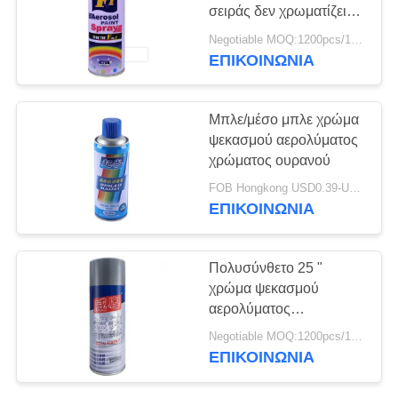
σειράς δεν χρωματίζει
κανένα CFC Pintura
Negotiable MOQ:1200pcs/100ctns για κάθε χρώμα
ΕΠΙΚΟΙΝΩΝΙΑ
3
Χρώμα ψεκασμού
Μπλε/μέσο μπλε χρώμα
γκράφιτι
ψεκασμού αερολύματος
χρώματος ουρανού
FOB Hongkong USD0.39-USD0.59 per piece MOQ:12000pcs/1000ctns
ΕΠΙΚΟΙΝΩΝΙΑ
36
Πολυσύνθετο 25 "
Προϊόντα προσοχής
χρώμα ψεκασμού
αερολύματος
αυτοκινήτων
ψευδάργυρου MPA
Negotiable MOQ:1200pcs/100ctns για κάθε χρώμα
400ml γ 0,41
ΕΠΙΚΟΙΝΩΝΙΑ