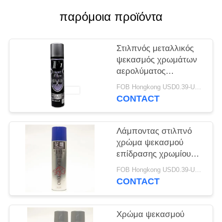
PRIVACY
παρόμοια προϊόντα
POLICY
Στιλπνός μεταλλικός
ψεκασμός χρωμάτων
αερολύματος
χρώματος χρωμίου
FOB Hongkong USD0.39-USD0.59 per piece MOQ:12000pcs/500ctns
CONTACT
Λάμποντας στιλπνό
χρώμα ψεκασμού
επίδρασης χρωμίου
για το μέταλλο
FOB Hongkong USD0.39-USD0.59 per piece MOQ:12000pcs/500ctns
CONTACT
Χρώμα ψεκασμού