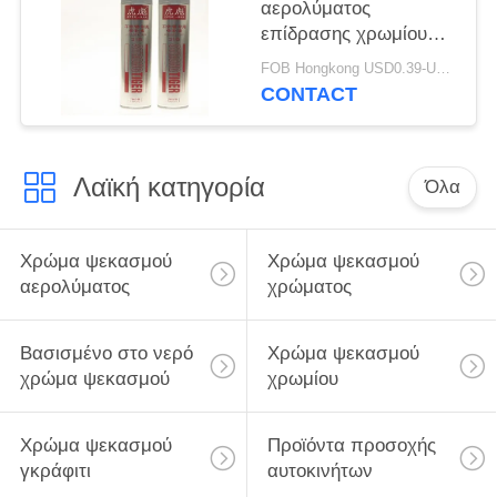
αερολύματος
επίδρασης χρωμίου
επισκευής
FOB Hongkong USD0.39-USD0.59 per piece MOQ:12000pcs/500ctns
ανοξείδωτου
CONTACT
Λαϊκή κατηγορία
Όλα
Χρώμα ψεκασμού
Χρώμα ψεκασμού
αερολύματος
χρώματος
Βασισμένο στο νερό
Χρώμα ψεκασμού
χρώμα ψεκασμού
χρωμίου
Χρώμα ψεκασμού
Προϊόντα προσοχής
γκράφιτι
αυτοκινήτων