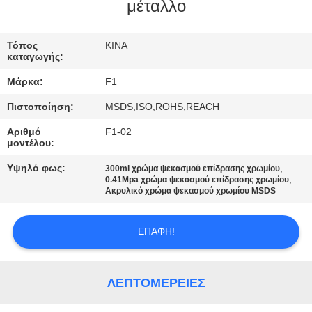
ΈΛΕΓΧΟΣ
μέταλλο
ΜΑΣ
Τόπος
ΚΙΝΑ
καταγωγής:
ΕΛΆΤΕ
Μάρκα:
F1
ΣΕ
Πιστοποίηση:
MSDS,ISO,ROHS,REACH
ΕΠΑΦΉ
Αριθμό
F1-02
ΜΕ
μοντέλου:
Υψηλό φως:
,
300ml χρώμα ψεκασμού επίδρασης χρωμίου
,
ΖΗΤΉΣΤΕ
0.41Mpa χρώμα ψεκασμού επίδρασης χρωμίου
Ακρυλικό χρώμα ψεκασμού χρωμίου MSDS
ΈΝΑ
ΑΠΌΣΠΑΣΜΑ
ΕΠΑΦΉ!
SITEMAP
ΛΕΠΤΟΜΈΡΕΙΕΣ