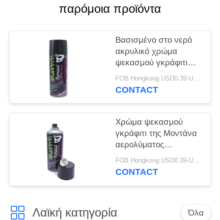
PRIVACY
παρόμοια προϊόντα
POLICY
Βασισμένο στο νερό
ακρυλικό χρώμα
ψεκασμού γκράφιτι
επιστρώματος
FOB Hongkong USD0.39-USD0.59 per piece MOQ:12000pcs/1000ctns
CONTACT
Χρώμα ψεκασμού
γκράφιτι της Μοντάνα
αερολύματος
καλλιτεχνών DIY
FOB Hongkong USD0.39-USD0.59 per piece MOQ:12000pcs/1000ctns
400ml
CONTACT
Λαϊκή κατηγορία
Όλα