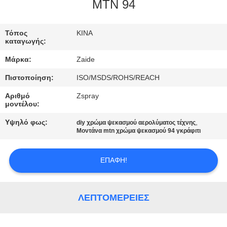
ΈΛΕΓΧΟΣ
MTN 94
ΜΑΣ
Τόπος
ΚΙΝΑ
καταγωγής:
ΕΛΆΤΕ
Μάρκα:
Zaide
ΣΕ
Πιστοποίηση:
ISO/MSDS/ROHS/REACH
ΕΠΑΦΉ
Αριθμό
Zspray
ΜΕ
μοντέλου:
Υψηλό φως:
,
diy χρώμα ψεκασμού αερολύματος τέχνης
ΖΗΤΉΣΤΕ
Μοντάνα mtn χρώμα ψεκασμού 94 γκράφιτι
ΈΝΑ
ΕΠΑΦΉ!
ΑΠΌΣΠΑΣΜΑ
SITEMAP
ΛΕΠΤΟΜΈΡΕΙΕΣ