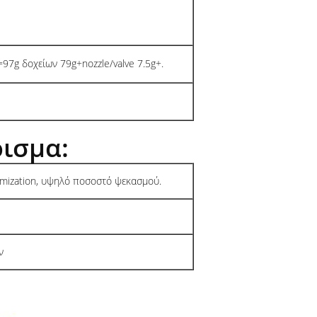
97g δοχείων 79g+nozzle/valve 7.5g+.
ισμα:
omization, υψηλό ποσοστό ψεκασμού.
ν