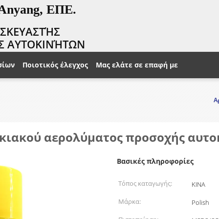
 Anyang, ΕΠΕ.
ΑΣΚΕΥΑΣΤΉΣ
Σ ΑΥΤΟΚΙΝΉΤΩΝ
σίων
Ποιοτικός έλεγχος
Μας ελάτε σε επαφή με
Α
ικιακού αερολύματος προσοχής αυτ
Βασικές πληροφορίες
Τόπος καταγωγής:
ΚΙΝΑ
Μάρκα:
Polish