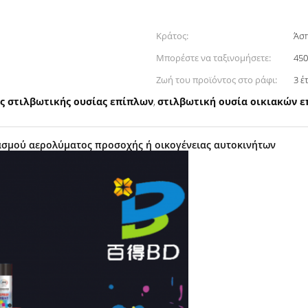
Κράτος:
Άσ
Μπορέστε να ταξινομήσετε:
45
Ζωή του προϊόντος στο ράφι:
3 έ
ς στιλβωτικής ουσίας επίπλων
στιλβωτική ουσία οικιακών 
,
ασμού αερολύματος προσοχής ή οικογένειας αυτοκινήτων