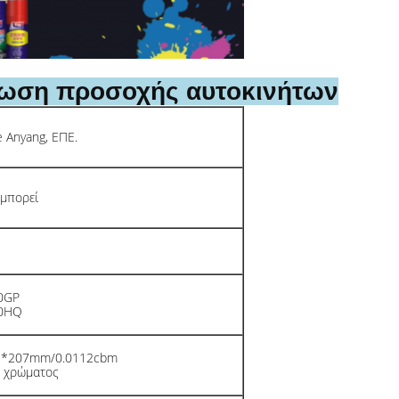
λβωση προσοχής αυτοκινήτων
e Anyang, ΕΠΕ.
μπορεί
0GP
40HQ
02*207mm/0.0112cbm
ο χρώματος