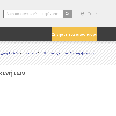
Greek
search
Ζητήστε ένα απόσπασμα
ρχική Σελίδα
/
Προϊόντα
/
Καθαριστής και στίλβωση ψεκασμού
οκινήτων