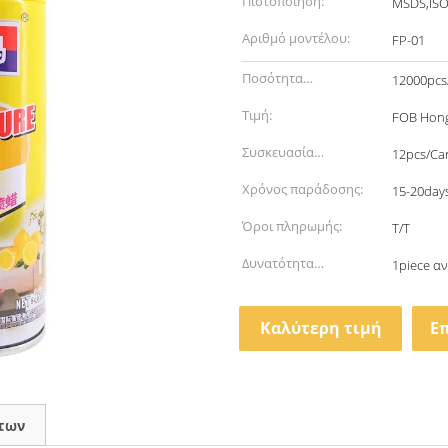
Πιστοποίηση:
MSDS,IS
Αριθμό μοντέλου:
FP-01
Ποσότητα
12000pcs
παραγγελίας min:
Τιμή:
FOB Hong
Συσκευασία
12pcs/Ca
λεπτομέρειες:
Χρόνος παράδοσης:
15-20day
Όροι πληρωμής:
T/T
Δυνατότητα
1piece α
προσφοράς:
Καλύτερη τιμή
Ε
των