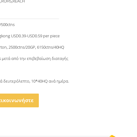
O,ROHS,REACH
/500ctns
kong USD0.39-USD0.59 per piece
rton, 2500ctns/20GP, 6150ctns/40HQ
s μετά από την επιβεβαίωση διαταγής
νά δευτερόλεπτο, 10*40HQ ανά ημέρα.
πικοινωνήστε