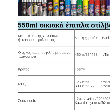
550ml οικιακά έπιπλα στί
Κατασκευαστής χρωμάτων
Λεπτή χημική Co. Baid
ψεκασμού αερολύματος
Ο όγκος και δημοφιλής μπορεί να
450ml/65*158mm/Tin 
ταξινομήσει
Κράτος
Foamy
1250ctns/30000pcs/2
MOQ
3000ctns/72000pcs/
12pcs/carton/270*2
Συσκευασία
Καφετί ή χαρτοκιβώτι