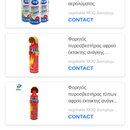
PRIVACY
αερολύματος
POLICY
negotiable MOQ:Διαπραγματεύσιμος
CONTACT
Φορητός
πυροσβεστήρας αφρού
έκτακτης ανάγκης
εγχώριων αυτοκινήτων
negotiable MOQ:Διαπραγματεύσιμος
CONTACT
Φορητός
πυροσβεστήρας τύπων
αφρού έκτακτης ανάγκης
ΠΡΟΣΙΤΟΤΗΤΑΣ
negotiable MOQ:Διαπραγματεύσιμος
CONTACT