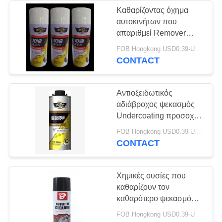
Καθαρίζοντας όχημα
αυτοκινήτων που
απαριθμεί Remover
πίσσας πλύσης τον
FOB Hongkong USD0.39-USD0.59 per piece MOQ:12000pcs/1000ctns
ψεκασμό
CONTACT
Αντιοξειδωτικός
αδιάβροχος ψεκασμός
Undercoating προσοχής
οχημάτων
FOB Hongkong USD0.39-USD0.59 per piece MOQ:12000pcs/1000ctns
CONTACT
Χημικές ουσίες που
καθαρίζουν τον
καθαρότερο ψεκασμό
φρένων έμφραξης
FOB Hongkong USD0.39-USD0.59 per piece MOQ:12000pcs/1000ctns
εξαερωτήρων