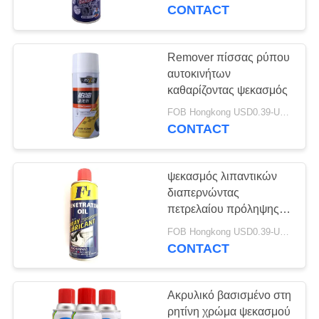
ΈΛΕΓΧΟΣ
WD40
CONTACT
ΜΑΣ
Remover πίσσας ρύπου
ΕΛΆΤΕ
αυτοκινήτων
καθαρίζοντας ψεκασμός
ΣΕ
FOB Hongkong USD0.39-USD0.59 per piece MOQ:12000pcs/1000ctns
ΕΠΑΦΉ
CONTACT
ΜΕ
ψεκασμός λιπαντικών
ΖΗΤΉΣΤΕ
διαπερνώντας
ΈΝΑ
πετρελαίου πρόληψης
σκουριάς
ΑΠΌΣΠΑΣΜΑ
FOB Hongkong USD0.39-USD0.59 per piece MOQ:12000pcs/1000ctns
CONTACT
SITEMAP
Ακρυλικό βασισμένο στη
ρητίνη χρώμα ψεκασμού