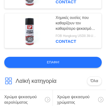
CONTACT
Χημικές ουσίες που
καθαρίζουν τον
καθαρότερο ψεκασμό
φρένων έμφραξης
FOB Hongkong USD0.39-USD0.59 per piece MOQ:12000pcs/1000ctns
εξαερωτήρων
CONTACT
ΕΠΑΦΉ!
Λαϊκή κατηγορία
Όλα
Χρώμα ψεκασμού
Χρώμα ψεκασμού
αερολύματος
χρώματος