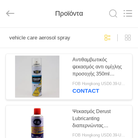
Baide
Fine
Chemical
Προϊόντα
Co.,
Ltd..
All
Rights
Reserved.
ΣΠΊΤΙ
vehicle care aerosol spray
ΠΡΟΪΌΝΤΑ
Αντιθαμβωτικός
ψεκασμός αντι ομίχλης
ΠΕΡΊΠΟΥ
προσοχής 350ml
ΕΜΕΊΣ
αυτοκινήτων για τα
FOB Hongkong USD0.39-USD0.59 per piece MOQ:12000pcs/1000ctns
γυαλιά
CONTACT
ΓΎΡΟΣ
ΕΡΓΟΣΤΑΣΊΩΝ
Ψεκασμός Derust
Lubricanting
διαπερνώντας
ΠΟΙΟΤΙΚΌΣ
πετρελαίου αερολύματος
FOB Hongkong USD0.39-USD0.59 per piece MOQ:12000pcs/1000ctns