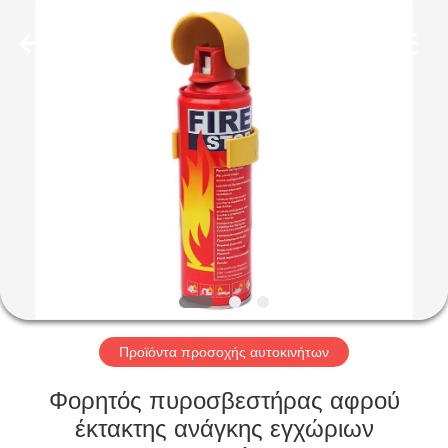
Baide
Fine
Chemical
Co.,
Ltd..
All
Rights
Reserved.
ΣΠΊΤΙ
ΠΡΟΪΌΝΤΑ
ΠΕΡΊΠΟΥ
ΕΜΕΊΣ
ΓΎΡΟΣ
ΕΡΓΟΣΤΑΣΊΩΝ
Προϊόντα προσοχής αυτοκινήτων
Φορητός πυροσβεστήρας αφρού
ΠΟΙΟΤΙΚΌΣ
έκτακτης ανάγκης εγχώριων