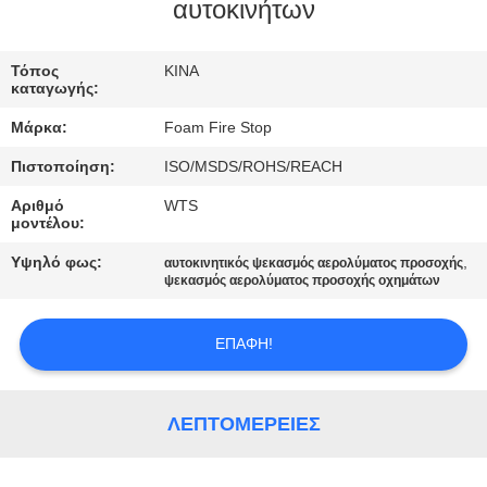
ΈΛΕΓΧΟΣ
αυτοκινήτων
ΜΑΣ
Τόπος
ΚΙΝΑ
καταγωγής:
ΕΛΆΤΕ
Μάρκα:
Foam Fire Stop
ΣΕ
Πιστοποίηση:
ISO/MSDS/ROHS/REACH
ΕΠΑΦΉ
Αριθμό
WTS
ΜΕ
μοντέλου:
Υψηλό φως:
,
αυτοκινητικός ψεκασμός αερολύματος προσοχής
ΖΗΤΉΣΤΕ
ψεκασμός αερολύματος προσοχής οχημάτων
ΈΝΑ
ΕΠΑΦΉ!
ΑΠΌΣΠΑΣΜΑ
SITEMAP
ΛΕΠΤΟΜΈΡΕΙΕΣ