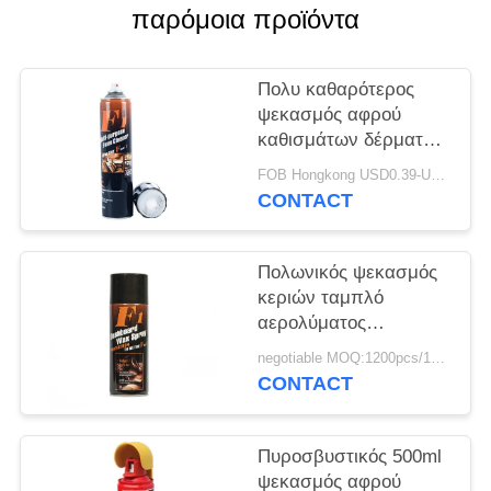
PRIVACY
παρόμοια προϊόντα
POLICY
Πολυ καθαρότερος
ψεκασμός αφρού
καθισμάτων δέρματος
αυτοκινήτων σκοπού
FOB Hongkong USD0.39-USD0.59 per piece MOQ:12000pcs/500ctns
CONTACT
Πολωνικός ψεκασμός
κεριών ταμπλό
αερολύματος
αυτοκινήτων
negotiable MOQ:1200pcs/100ctns για κάθε χρώμα
εσωτερικός
CONTACT
Πυροσβυστικός 500ml
ψεκασμός αφρού