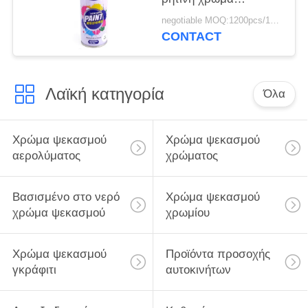
ψεκασμού Rustoleum
negotiable MOQ:1200pcs/100ctns για κάθε χρώμα
CONTACT
Λαϊκή κατηγορία
Όλα
Χρώμα ψεκασμού
Χρώμα ψεκασμού
αερολύματος
χρώματος
Βασισμένο στο νερό
Χρώμα ψεκασμού
χρώμα ψεκασμού
χρωμίου
Χρώμα ψεκασμού
Προϊόντα προσοχής
γκράφιτι
αυτοκινήτων