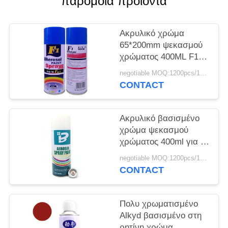
παρόμοια προϊόντα
PRIVACY
POLICY
Ακρυλικό χρώμα
65*200mm ψεκασμού
χρώματος 400ML F1
μαύρο
negotiable MOQ:1200pcs/100ctns για κάθε χρώμα
CONTACT
Ακρυλικό βασισμένο
χρώμα ψεκασμού
χρώματος 400ml για το
μέταλλο
negotiable MOQ:1200pcs/100ctns για κάθε χρώμα
CONTACT
Πολυ χρωματισμένο
Alkyd βασισμένο στη
ρητίνη χρώμα