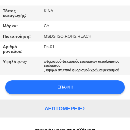
ΈΛΕΓΧΟΣ
Τόπος
ΚΙΝΑ
καταγωγής:
ΜΑΣ
Μάρκα:
CY
ΕΛΆΤΕ
Πιστοποίηση:
MSDS,ISO,ROHS,REACH
ΣΕ
Αριθμό
Fs-01
ΕΠΑΦΉ
μοντέλου:
ΜΕ
Υψηλό φως:
φθορισμού ψεκασμός χρωμάτων αερολύματος
χρώματος
,
υψηλό στιλπνό φθορισμού χρώμα ψεκασμού
ΖΗΤΉΣΤΕ
ΈΝΑ
ΕΠΑΦΉ!
ΑΠΌΣΠΑΣΜΑ
ΛΕΠΤΟΜΈΡΕΙΕΣ
SITEMAP