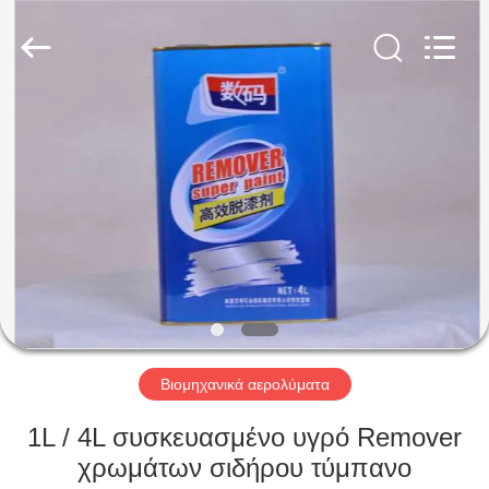
Baide
Fine
Chemical
Co.,
Ltd..
All
Rights
Reserved.
ΣΠΊΤΙ
ΠΡΟΪΌΝΤΑ
ΠΕΡΊΠΟΥ
ΕΜΕΊΣ
ΓΎΡΟΣ
ΕΡΓΟΣΤΑΣΊΩΝ
Βιομηχανικά αερολύματα
1L / 4L συσκευασμένο υγρό Remover
ΠΟΙΟΤΙΚΌΣ
χρωμάτων σιδήρου τύμπανο