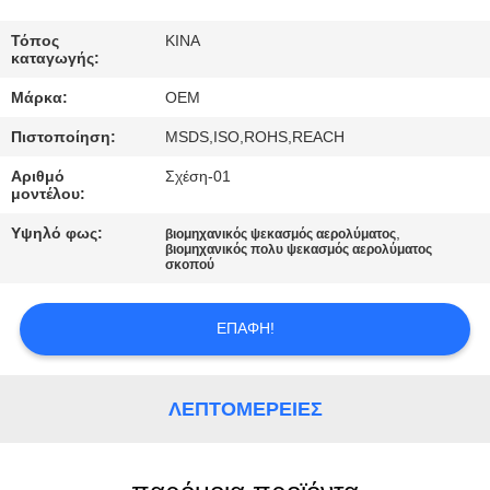
ΈΛΕΓΧΟΣ
Τόπος
ΚΙΝΑ
καταγωγής:
ΜΑΣ
Μάρκα:
OEM
ΕΛΆΤΕ
Πιστοποίηση:
MSDS,ISO,ROHS,REACH
ΣΕ
Αριθμό
Σχέση-01
ΕΠΑΦΉ
μοντέλου:
ΜΕ
Υψηλό φως:
,
βιομηχανικός ψεκασμός αερολύματος
βιομηχανικός πολυ ψεκασμός αερολύματος
σκοπού
ΖΗΤΉΣΤΕ
ΈΝΑ
ΕΠΑΦΉ!
ΑΠΌΣΠΑΣΜΑ
ΛΕΠΤΟΜΈΡΕΙΕΣ
SITEMAP