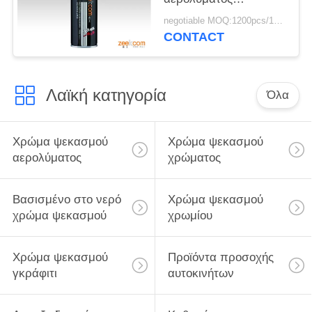
στεγανωτικής ουσίας
negotiable MOQ:1200pcs/100ctns για κάθε χρώμα
σωλήνων χρωμάτων
CONTACT
επισκευής διαρροής
Λαϊκή κατηγορία
Όλα
Χρώμα ψεκασμού
Χρώμα ψεκασμού
αερολύματος
χρώματος
Βασισμένο στο νερό
Χρώμα ψεκασμού
χρώμα ψεκασμού
χρωμίου
Χρώμα ψεκασμού
Προϊόντα προσοχής
γκράφιτι
αυτοκινήτων