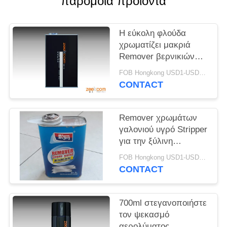
παρόμοια προϊόντα
PRIVACY
POLICY
Η εύκολη φλούδα
χρωματίζει μακριά
Remover βερνικιών
για την ξύλινη
FOB Hongkong USD1-USD3 per piece MOQ:1000pcs
τεκτονική μετάλλων
CONTACT
Remover χρωμάτων
γαλονιού υγρό Stripper
για την ξύλινη
τεκτονική μετάλλων
FOB Hongkong USD1-USD3 per piece MOQ:1000pcs
CONTACT
700ml στεγανοποιήστε
τον ψεκασμό
αερολύματος