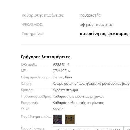
Καθαριστής επιφάνειας:
Καθαριστής
ΨΕΚΑΣΜΟΣ:
υψηλός - ποιότητα
αυτοκίνητος ψεκασμός 
Επισημαίνω:
Γρήγορες λεπτομέρειες
CAS αριθ.:
9003-01-4
MF:
(C3H402) ν
Θέση προέλευσης:
Henan, Κίνα
Χρήση:
Χρώμα αυτοκινήτων, ηλεκτρικό μονώνοντας βερν
Κράτος:
Υγρό επίστρωμα
Πρότυπος αριθμός:
Καθαριστής επιφάνειας μηχανών
Εφαρμογή:
Καθαρός καθαριστής επιφάνειας
Υλικό:
Arcylic
Παράδειγμα εικόνων:
Χρονική ανοχή: