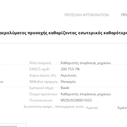
ΠΡΟΣΟΧΗ ΑΥΤΟΚΙΝΗΤΩΝ:
ΠΡ
αερολύματος προσοχής καθαρίζοντας
εσωτερικός καθαρότερ
,
Άλλα ονόματα:
Καθαριστής επιφάνειας μηχανών
EINECS αριθ.:
200-753-7%
Κύρια πρώτη ύλη:
Ακρυλικός
ίκι
Μέθοδος εφαρμογής:
Ψεκασμός
Εμπορικό σήμα:
Baide
Όνομα προϊόντων:
Καθαριστής επιφάνειας μηχανών
Πιστοποιητικό:
MSDS/ISO9001/SGS
Δυνατότητα ανεφοδιασμού:
Λεπτομέρειες συσκευασίας
Λιμένας
Λιμέν