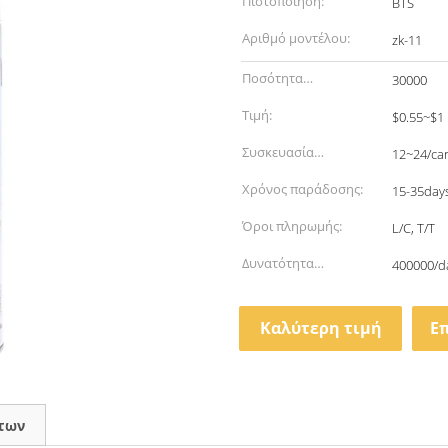
Πιστοποίηση:
BTS
Αριθμό μοντέλου:
zk-11
Ποσότητα
30000
παραγγελίας min:
Τιμή:
$0.55~$1
Συσκευασία
12~24/ca
λεπτομέρειες:
Χρόνος παράδοσης:
15-35day
Όροι πληρωμής:
L/C, T/T
Δυνατότητα
400000/d
προσφοράς:
Καλύτερη τιμή
Ε
των