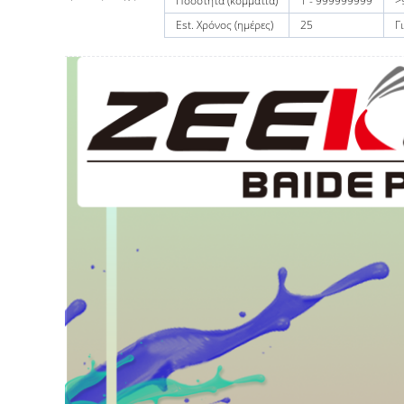
Ποσότητα (κομμάτια)
1 - 999999999
>
Est. Χρόνος (ημέρες)
25
Γ