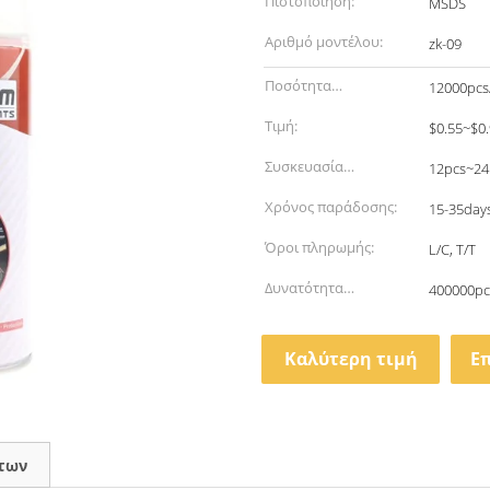
Πιστοποίηση:
MSDS
Αριθμό μοντέλου:
zk-09
Ποσότητα
12000pcs
παραγγελίας min:
Τιμή:
$0.55~$0
Συσκευασία
12pcs~24
λεπτομέρειες:
Χρόνος παράδοσης:
15-35day
Όροι πληρωμής:
L/C, T/T
Δυνατότητα
400000pc
προσφοράς:
Καλύτερη τιμή
Ε
των