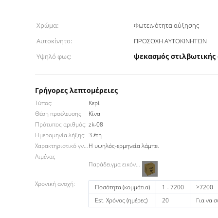
Χρώμα:
Φωτεινότητα αύξησης
Αυτοκίνητο:
ΠΡΟΣΟΧΗ ΑΥΤΟΚΙΝΗΤΩΝ
ψεκασμός στιλβωτικής 
Υψηλό φως:
Γρήγορες λεπτομέρειες
Τύπος:
Κερί
Θέση προέλευσης:
Κίνα
Πρότυπος αριθμός:
zk-08
Ημερομηνία λήξης:
3 έτη
Χαρακτηριστικό γνώρισμα:
Η υψηλός-ερμηνεία λάμπει
Λιμένας
Παράδειγμα εικόνων:
Χρονική ανοχή:
Ποσότητα (κομμάτια)
1 - 7200
>7200
Est. Χρόνος (ημέρες)
20
Για να 