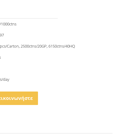
/1000ctns
.97
pcs/Carton, 2500ctns/20GP, 6150ctns/40HQ
s
s/day
πικοινωνήστε