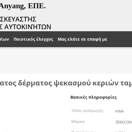
 Anyang, ΕΠΕ.
ΑΣΚΕΥΑΣΤΉΣ
Σ ΑΥΤΟΚΙΝΉΤΩΝ
σίων
Ποιοτικός έλεγχος
Μας ελάτε σε επαφή με
ατος δέρματος ψεκασμού κεριών τα
Βασικές πληροφορίες
Τόπος καταγωγής:
ΚΙΝΑ
Μάρκα:
ZEEKCO