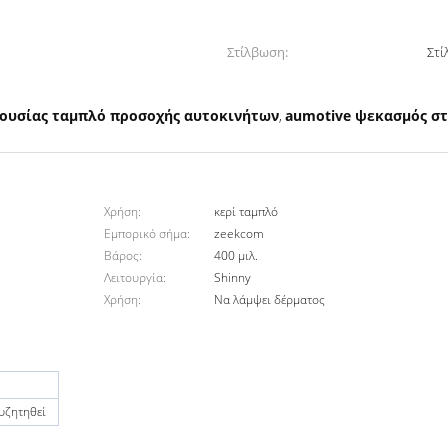
Στίλβωση:
Στ
ουσίας ταμπλό προσοχής αυτοκινήτων
aumotive ψεκασμός στ
,
Χρήση:
κερί ταμπλό
Εμπορικό σήμα:
zeekcom
Βάρος:
400 μιλ.
Λειτουργία:
Shinny
Χρήση:
Να λάμψει δέρματος
συζητηθεί