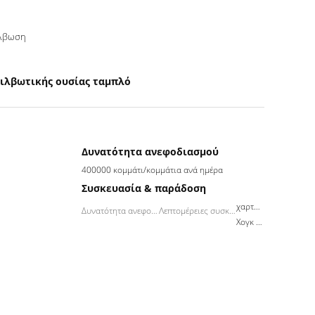
ίλβωση
ιλβωτικής ουσίας ταμπλό
Δυνατότητα ανεφοδιασμού
400000 κομμάτι/κομμάτια ανά ημέρα
Συσκευασία & παράδοση
χαρτοκιβώτιο
Δυνατότητα ανεφοδιασμού:
Λεπτομέρειες συσκευασίας
Χογκ Κογκ