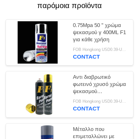
PRIVACY
παρόμοια προϊόντα
POLICY
0.75Mpa 50 " χρώμα
ψεκασμού γ 400ML F1
για κάθε χρήση
FOB Hongkong USD0.39-USD0.59 per piece MOQ:12000pcs/500ctns
CONTACT
Αντι διαβρωτικό
φωτεινό χρυσό χρώμα
ψεκασμού
αερολύματος
FOB Hongkong USD0.39-USD0.59 per piece MOQ:12000pcs/500ctns
CONTACT
Μέταλλο που
επιμεταλλώνει με