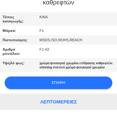
ΈΛΕΓΧΟΣ
καθρεφτών
ΜΑΣ
Τόπος
ΚΙΝΑ
καταγωγής:
ΕΛΆΤΕ
Μάρκα:
F1
ΣΕ
Πιστοποίηση:
MSDS,ISO,ROHS,REACH
ΕΠΑΦΉ
Αριθμό
F1-02
ΜΕ
μοντέλου:
Υψηλό φως:
,
χρώμα ψεκασμού χρωμίου επίδρασης καθρεφτών
ΖΗΤΉΣΤΕ
shinning στιλπνό χρώμα ψεκασμού χρωμίου
ΈΝΑ
ΕΠΑΦΉ!
ΑΠΌΣΠΑΣΜΑ
SITEMAP
ΛΕΠΤΟΜΈΡΕΙΕΣ