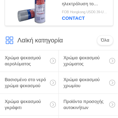
ηλεκτρόλυση το
γαλβανισμένο χρώμα
FOB Hongkong USD0.39-USD0.59 per piece MOQ:12000pcs/500ctns
ψεκασμού
CONTACT
αερολύματος
ψευδάργυρου
Λαϊκή κατηγορία
Όλα
Χρώμα ψεκασμού
Χρώμα ψεκασμού
αερολύματος
χρώματος
Βασισμένο στο νερό
Χρώμα ψεκασμού
χρώμα ψεκασμού
χρωμίου
Χρώμα ψεκασμού
Προϊόντα προσοχής
γκράφιτι
αυτοκινήτων