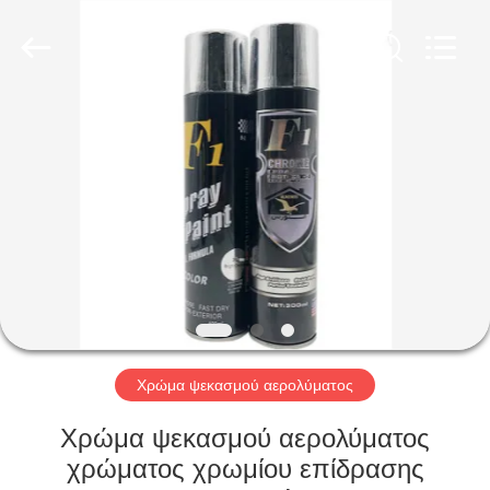
Baide
Fine
Chemical
Co.,
Ltd..
All
Rights
Reserved.
ΣΠΊΤΙ
ΠΡΟΪΌΝΤΑ
ΠΕΡΊΠΟΥ
ΕΜΕΊΣ
ΓΎΡΟΣ
ΕΡΓΟΣΤΑΣΊΩΝ
Χρώμα ψεκασμού αερολύματος
Χρώμα ψεκασμού αερολύματος
ΠΟΙΟΤΙΚΌΣ
χρώματος χρωμίου επίδρασης