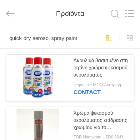
Baide
Fine
Chemical
Προϊόντα
Co.,
Ltd..
All
Rights
Reserved.
ΣΠΊΤΙ
quick dry aerosol spray paint
ΠΡΟΪΌΝΤΑ
Ακρυλικό βασισμένο στη
ρητίνη χρώμα ψεκασμού
ΠΕΡΊΠΟΥ
αερολύματος
ΕΜΕΊΣ
negotiable MOQ:Διαπραγματεύσιμος
CONTACT
ΓΎΡΟΣ
ΕΡΓΟΣΤΑΣΊΩΝ
Χρώμα ψεκασμού
αερολύματος επίδρασης
χρωμίου για το
ΠΟΙΟΤΙΚΌΣ
ανοξείδωτο
FOB Hongkong USD0.39-USD0.59 per piece MOQ:12000pcs/500ctns