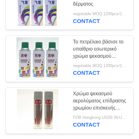
PRIVACY
δέρματος
POLICY
negotiable MOQ:1200pcs/100ctns για κάθε χρώμα
CONTACT
Το πετρέλαιο βάσισε το
υπαίθριο εσωτερικό
χρώμα ψεκασμού
αερολύματος
negotiable MOQ:1200pcs/100ctns για κάθε χρώμα
CONTACT
Χρώμα ψεκασμού
αερολύματος επίδρασης
χρωμίου επισκευής
ανοξείδωτου
FOB Hongkong USD0.39-USD0.59 per piece MOQ:12000pcs/500ctns
CONTACT