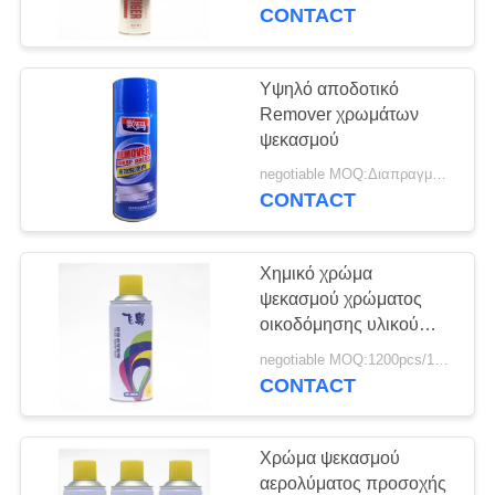
ΈΛΕΓΧΟΣ
CONTACT
ΜΑΣ
Υψηλό αποδοτικό
ΕΛΆΤΕ
Remover χρωμάτων
ψεκασμού
ΣΕ
negotiable MOQ:Διαπραγματεύσιμος
ΕΠΑΦΉ
CONTACT
ΜΕ
Χημικό χρώμα
ΖΗΤΉΣΤΕ
ψεκασμού χρώματος
ΈΝΑ
οικοδόμησης υλικού
επιστρώματος
ΑΠΌΣΠΑΣΜΑ
negotiable MOQ:1200pcs/100ctns για κάθε χρώμα
CONTACT
SITEMAP
Χρώμα ψεκασμού
αερολύματος προσοχής