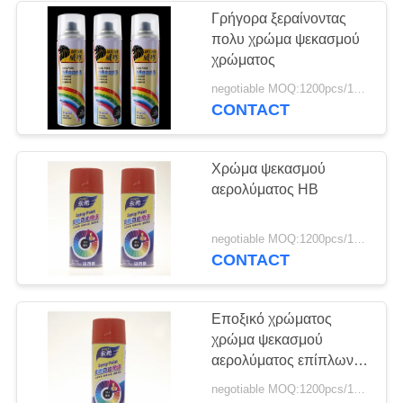
Γρήγορα ξεραίνοντας
πολυ χρώμα ψεκασμού
χρώματος
negotiable MOQ:1200pcs/100ctns για κάθε χρώμα
CONTACT
Χρώμα ψεκασμού
αερολύματος HB
negotiable MOQ:1200pcs/100ctns για κάθε χρώμα
CONTACT
Εποξικό χρώματος
χρώμα ψεκασμού
αερολύματος επίπλων
αντανακλαστικό
negotiable MOQ:1200pcs/100ctns για κάθε χρώμα