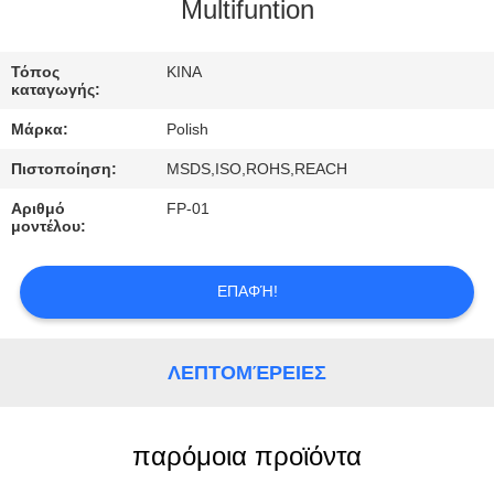
ΈΛΕΓΧΟΣ
Multifuntion
ΜΑΣ
Τόπος
ΚΙΝΑ
καταγωγής:
ΕΛΆΤΕ
Μάρκα:
Polish
ΣΕ
Πιστοποίηση:
MSDS,ISO,ROHS,REACH
ΕΠΑΦΉ
Αριθμό
FP-01
ΜΕ
μοντέλου:
ΖΗΤΉΣΤΕ
ΕΠΑΦΉ!
ΈΝΑ
ΑΠΌΣΠΑΣΜΑ
ΛΕΠΤΟΜΈΡΕΙΕΣ
παρόμοια προϊόντα