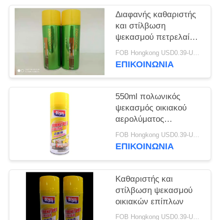
Διαφανής καθαριστής
και στίλβωση
ψεκασμού πετρελαίου
450ml Refinish
FOB Hongkong USD0.39-USD0.59 per piece MOQ:12000pcs/500ctns
επίπλων
ΕΠΙΚΟΙΝΩΝΙΑ
550ml πολωνικός
ψεκασμός οικιακού
αερολύματος
προσοχής
FOB Hongkong USD0.39-USD0.59 per piece MOQ:12000pcs/500ctns
αυτοκινήτων
ΕΠΙΚΟΙΝΩΝΙΑ
Καθαριστής και
στίλβωση ψεκασμού
οικιακών επίπλων
FOB Hongkong USD0.39-USD0.59 per piece MOQ:12000pcs/500ctns