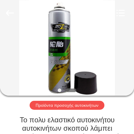
Baide
Fine
Chemical
Co.,
Ltd..
All
Rights
Reserved.
ΣΠΊΤΙ
ΠΡΟΪΌΝΤΑ
ΠΕΡΊΠΟΥ
ΕΜΕΊΣ
ΓΎΡΟΣ
ΕΡΓΟΣΤΑΣΊΩΝ
Προϊόντα προσοχής αυτοκινήτων
Το πολυ ελαστικό αυτοκινήτου
ΠΟΙΟΤΙΚΌΣ
αυτοκινήτων σκοπού λάμπει