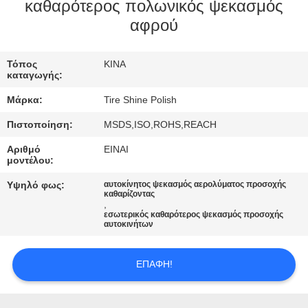
ΈΛΕΓΧΟΣ
καθαρότερος πολωνικός ψεκασμός
αφρού
ΜΑΣ
Τόπος
ΚΙΝΑ
ΕΛΆΤΕ
καταγωγής:
ΣΕ
Μάρκα:
Tire Shine Polish
ΕΠΑΦΉ
Πιστοποίηση:
MSDS,ISO,ROHS,REACH
ΜΕ
Αριθμό
ΕΙΝΑΙ
μοντέλου:
ΖΗΤΉΣΤΕ
Υψηλό φως:
αυτοκίνητος ψεκασμός αερολύματος προσοχής
καθαρίζοντας
ΈΝΑ
,
εσωτερικός καθαρότερος ψεκασμός προσοχής
ΑΠΌΣΠΑΣΜΑ
αυτοκινήτων
ΕΠΑΦΉ!
SITEMAP