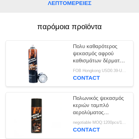
PRIVACY
ΛΕΠΤΟΜΈΡΕΙΕΣ
POLICY
παρόμοια προϊόντα
Πολυ καθαρότερος
ψεκασμός αφρού
καθισμάτων δέρματος
αυτοκινήτων σκοπού
FOB Hongkong USD0.39-USD0.59 per piece MOQ:12000pcs/500ctns
CONTACT
Πολωνικός ψεκασμός
κεριών ταμπλό
αερολύματος
αυτοκινήτων
negotiable MOQ:1200pcs/100ctns για κάθε χρώμα
εσωτερικός
CONTACT