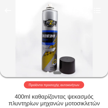
Baide
Fine
Chemical
Co.,
Ltd..
All
Rights
Reserved.
ΣΠΊΤΙ
ΠΡΟΪΌΝΤΑ
ΠΕΡΊΠΟΥ
ΕΜΕΊΣ
ΓΎΡΟΣ
ΕΡΓΟΣΤΑΣΊΩΝ
Προϊόντα προσοχής αυτοκινήτων
400ml καθαρίζοντας ψεκασμός
ΠΟΙΟΤΙΚΌΣ
πλυντηρίων μηχανών μοτοσικλετών