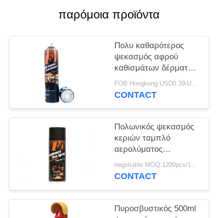
PRIVACY
παρόμοια προϊόντα
POLICY
Πολυ καθαρότερος
ψεκασμός αφρού
καθισμάτων δέρματος
αυτοκινήτων σκοπού
FOB Hongkong USD0.39-USD0.59 per piece MOQ:12000pcs/500ctns
CONTACT
Πολωνικός ψεκασμός
κεριών ταμπλό
αερολύματος
αυτοκινήτων
negotiable MOQ:1200pcs/100ctns για κάθε χρώμα
εσωτερικός
CONTACT
Πυροσβυστικός 500ml