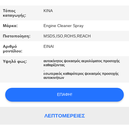
ΈΛΕΓΧΟΣ
Τόπος
ΚΙΝΑ
καταγωγής:
ΜΑΣ
Μάρκα:
Engine Cleaner Spray
ΕΛΆΤΕ
Πιστοποίηση:
MSDS,ISO,ROHS,REACH
ΣΕ
Αριθμό
ΕΙΝΑΙ
ΕΠΑΦΉ
μοντέλου:
ΜΕ
Υψηλό φως:
αυτοκίνητος ψεκασμός αερολύματος προσοχής
καθαρίζοντας
,
εσωτερικός καθαρότερος ψεκασμός προσοχής
ΖΗΤΉΣΤΕ
αυτοκινήτων
ΈΝΑ
ΑΠΌΣΠΑΣΜΑ
ΕΠΑΦΉ!
SITEMAP
ΛΕΠΤΟΜΈΡΕΙΕΣ