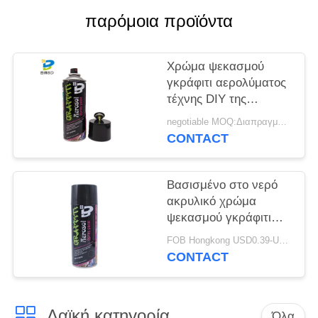
PRIVACY
παρόμοια προϊόντα
POLICY
Χρώμα ψεκασμού
γκράφιτι αερολύματος
τέχνης DIY της
Μοντάνα MTN 94
negotiable MOQ:Διαπραγματεύσιμος
CONTACT
Βασισμένο στο νερό
ακρυλικό χρώμα
ψεκασμού γκράφιτι
επιστρώματος
FOB Hongkong USD0.39-USD0.59 per piece MOQ:12000pcs/1000ctns
CONTACT
Λαϊκή κατηγορία
Όλα