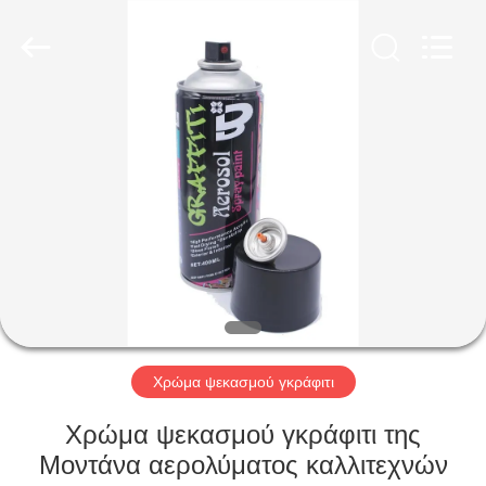
Baide
Fine
Chemical
Co.,
Ltd..
All
Rights
Reserved.
ΣΠΊΤΙ
ΠΡΟΪΌΝΤΑ
ΠΕΡΊΠΟΥ
ΕΜΕΊΣ
ΓΎΡΟΣ
ΕΡΓΟΣΤΑΣΊΩΝ
Χρώμα ψεκασμού γκράφιτι
Χρώμα ψεκασμού γκράφιτι της
ΠΟΙΟΤΙΚΌΣ
Μοντάνα αερολύματος καλλιτεχνών