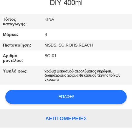
ΈΛΕΓΧΟΣ
DIY 400ml
ΜΑΣ
Τόπος
ΚΙΝΑ
καταγωγής:
ΕΛΆΤΕ
Μάρκα:
B
ΣΕ
Πιστοποίηση:
MSDS,ISO,ROHS,REACH
ΕΠΑΦΉ
Αριθμό
BG-01
ΜΕ
μοντέλου:
Υψηλό φως:
,
χρώμα ψεκασμού αερολύματος γκράφιτι
ζωηρόχρωμο χρώμα ψεκασμού τέχνης τοίχων
ΖΗΤΉΣΤΕ
γκράφιτι
ΈΝΑ
ΑΠΌΣΠΑΣΜΑ
ΕΠΑΦΉ!
SITEMAP
ΛΕΠΤΟΜΈΡΕΙΕΣ