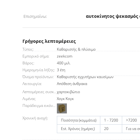
αυτοκίνητος ψεκασμός 
Επισημαίνω:
Γρήγορες λεπτομέρειες
Τύπος:
Καθαριστής & πλύσιμο
Εμπορικό σήμα:
zeekcom
Βάρος:
400 μιλ.
Ημερομηνία λήξης:
3 έτη
Όνομα προϊόντων:
Καθαριστής εγχυτήρων καυσίμων
Λειτουργία:
Απόθεση άνθρακα
Λεπτομέρειες συσκευασίας
χαρτοκιβώτιο
Λιμένας
Χογκ Κογκ
Παράδειγμα εικόνων:
Χρονική ανοχή:
Ποσότητα (κομμάτια)
1 - 7200
>7200
Est. Χρόνος (ημέρες)
20
Για να 