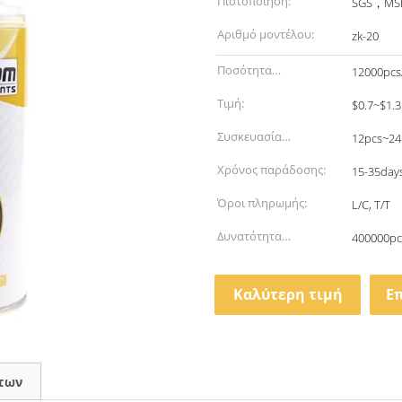
Πιστοποίηση:
SGS，MSD
Αριθμό μοντέλου:
zk-20
Ποσότητα
12000pcs
παραγγελίας min:
Τιμή:
$0.7~$1.3
Συσκευασία
12pcs~24
λεπτομέρειες:
Χρόνος παράδοσης:
15-35day
Όροι πληρωμής:
L/C, T/T
Δυνατότητα
400000pc
προσφοράς:
Καλύτερη τιμή
Ε
των