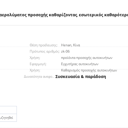
αερολύματος προσοχής καθαρίζοντας
εσωτερικός καθαρότερ
,
Θέση προέλευσης:
Henan, Κίνα
Πρότυπος αριθμός:
zk-06
Χρήση:
προϊόντα προσοχής αυτοκινήτων
Εφαρμογή:
Εγχυτήρας αυτοκινήτων
Χρήση:
Καθαρισμός προσοχής αυτοκινήτων
Συσκευασία & παράδοση
Δυνατότητα ανεφοδιασμού:
συζητηθεί