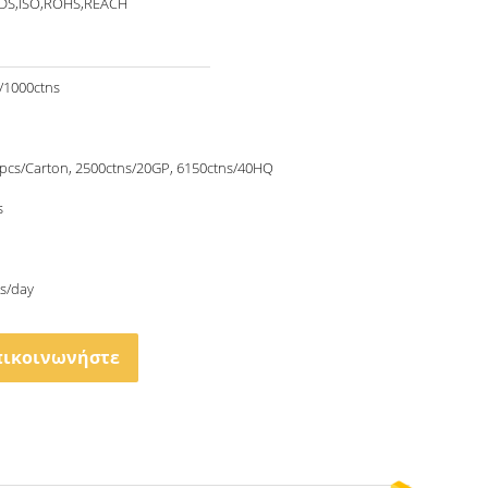
S,ISO,ROHS,REACH
/1000ctns
pcs/Carton, 2500ctns/20GP, 6150ctns/40HQ
s
s/day
πικοινωνήστε