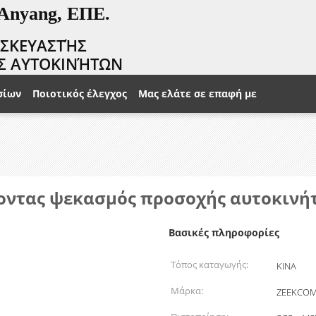
 Anyang, ΕΠΕ.
ΑΣΚΕΥΑΣΤΉΣ
Σ ΑΥΤΟΚΙΝΉΤΩΝ
σίων
Ποιοτικός έλεγχος
Μας ελάτε σε επαφή με
οντας ψεκασμός προσοχής αυτοκινή
Βασικές πληροφορίες
Τόπος καταγωγής:
ΚΙΝΑ
Μάρκα:
ZEEKCO