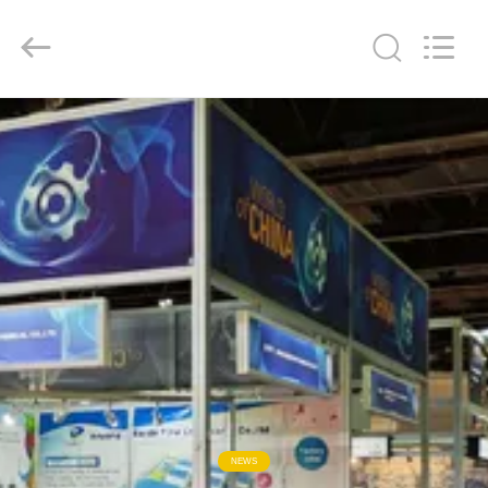
Baide
Fine
Chemical
Co.,
Ltd..
All
Rights
Reserved.
ΣΠΊΤΙ
ΠΡΟΪΌΝΤΑ
ΠΕΡΊΠΟΥ
ΕΜΕΊΣ
ΓΎΡΟΣ
ΕΡΓΟΣΤΑΣΊΩΝ
ΠΟΙΟΤΙΚΌΣ
NEWS