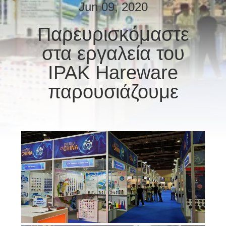
ΈΛΕΓΧΟΣ
Jun 09, 2020
Παρευρισκόμαστε
ΜΑΣ
στα εργαλεία του
ΕΛΆΤΕ
ΣΕ
ΙΡΑΚ Hareware
ΕΠΑΦΉ
παρουσιάζουμε
ΜΕ
ΖΗΤΉΣΤΕ
ΈΝΑ
ΑΠΌΣΠΑΣΜΑ
SITEMAP