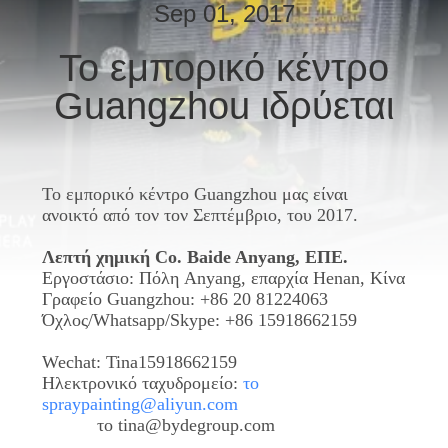
ΈΛΕΓΧΟΣ
Sep 01, 2017
Το εμπορικό κέντρο
ΜΑΣ
Guangzhou ιδρύεται
ΕΛΆΤΕ
ΣΕ
ΕΠΑΦΉ
Το εμπορικό κέντρο Guangzhou μας είναι
ΜΕ
ανοικτό από τον τον Σεπτέμβριο, του 2017.
Λεπτή χημική Co. Baide Anyang, ΕΠΕ.
ΖΗΤΉΣΤΕ
Εργοστάσιο: Πόλη Anyang, επαρχία Henan, Κίνα
ΈΝΑ
Γραφείο Guangzhou: +86 20 81224063
Όχλος/Whatsapp/Skype: +86 15918662159
ΑΠΌΣΠΑΣΜΑ
Wechat: Tina15918662159
Ηλεκτρονικό ταχυδρομείο:
το
SITEMAP
spraypainting@aliyun.com
το tina@bydegroup.com