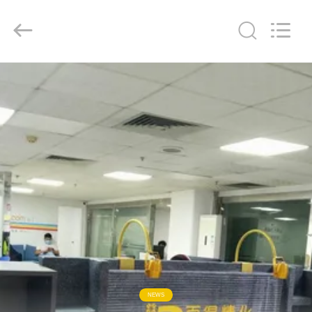
Baide
Fine
Chemical
Co.,
Ltd..
All
Rights
Reserved.
ΣΠΊΤΙ
ΠΡΟΪΌΝΤΑ
ΠΕΡΊΠΟΥ
ΕΜΕΊΣ
ΓΎΡΟΣ
ΕΡΓΟΣΤΑΣΊΩΝ
ΠΟΙΟΤΙΚΌΣ
NEWS