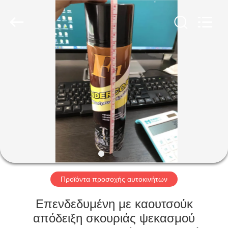
Baide
Fine
Chemical
Co.,
Ltd..
All
Rights
Reserved.
ΣΠΊΤΙ
ΠΡΟΪΌΝΤΑ
ΠΕΡΊΠΟΥ
ΕΜΕΊΣ
ΓΎΡΟΣ
ΕΡΓΟΣΤΑΣΊΩΝ
Προϊόντα προσοχής αυτοκινήτων
Επενδεδυμένη με καουτσούκ
ΠΟΙΟΤΙΚΌΣ
απόδειξη σκουριάς ψεκασμού