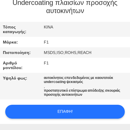
ΈΛΕΓΧΟΣ
Undercoating πλαισίων προσοχής
αυτοκινήτων
ΜΑΣ
Τόπος
ΚΙΝΑ
ΕΛΆΤΕ
καταγωγής:
ΣΕ
Μάρκα:
F1
ΕΠΑΦΉ
Πιστοποίηση:
MSDS,ISO,ROHS,REACH
ΜΕ
Αριθμό
F1
μοντέλου:
ΖΗΤΉΣΤΕ
Υψηλό φως:
αυτοκίνητος επενδεδυμένος με καουτσούκ
undercoating ψεκασμός
ΈΝΑ
,
προστατευτικό επίστρωμα απόδειξης σκουριάς
ΑΠΌΣΠΑΣΜΑ
προσοχής αυτοκινήτων
ΕΠΑΦΉ!
SITEMAP