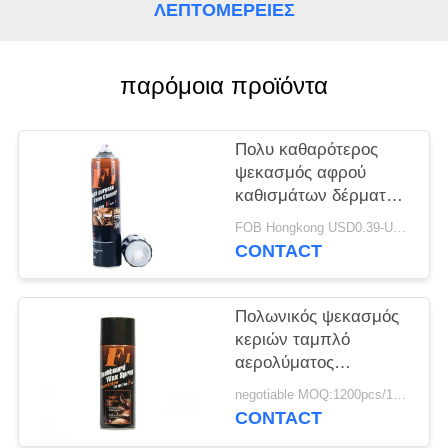
PRIVACY
ΛΕΠΤΟΜΈΡΕΙΕΣ
POLICY
παρόμοια προϊόντα
Πολυ καθαρότερος
ψεκασμός αφρού
καθισμάτων δέρματος
αυτοκινήτων σκοπού
FOB Hongkong USD0.39-USD0.59 per piece MOQ:12000pcs/500ctns
CONTACT
Πολωνικός ψεκασμός
κεριών ταμπλό
αερολύματος
αυτοκινήτων
negotiable MOQ:1200pcs/100ctns για κάθε χρώμα
εσωτερικός
CONTACT