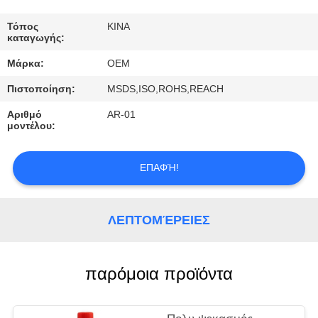
ΈΛΕΓΧΟΣ
Τόπος
ΚΙΝΑ
καταγωγής:
ΜΑΣ
Μάρκα:
OEM
ΕΛΆΤΕ
Πιστοποίηση:
MSDS,ISO,ROHS,REACH
ΣΕ
Αριθμό
AR-01
ΕΠΑΦΉ
μοντέλου:
ΜΕ
ΕΠΑΦΉ!
ΖΗΤΉΣΤΕ
ΈΝΑ
ΛΕΠΤΟΜΈΡΕΙΕΣ
ΑΠΌΣΠΑΣΜΑ
παρόμοια προϊόντα