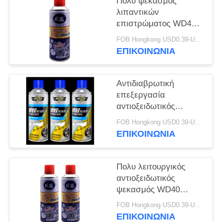
Πολυ ψεκασμός
λιπαντικών
επιστρώματος WD40
σκοπού
FOB Hongkong USD0.39-USD0.59 per piece MOQ:12000pcs/1000ctns
αντιοξειδωτικός
ΕΠΙΚΟΙΝΩΝΙΑ
Αντιδιαβρωτική
επεξεργασία
αντιοξειδωτικός
ψεκασμός
FOB Hongkong USD0.39-USD0.59 per piece MOQ:12000pcs/1000ctns
επιστρώματος
ΕΠΙΚΟΙΝΩΝΙΑ
Πολυ λειτουργικός
αντιοξειδωτικός
ψεκασμός WD40
λιπαντικών
FOB Hongkong USD0.39-USD0.59 per piece MOQ:12000pcs/1000ctns
επιστρώματος
ΕΠΙΚΟΙΝΩΝΙΑ