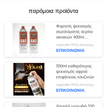
παρόμοια προϊόντα
Φορητός ψεκασμός
αερολύματος αερίου
οικιακών 400ml
κασετών
negotiable MOQ:Διαπραγματεύσιμος
ΕΠΙΚΟΙΝΩΝΙΑ
550ml καθαρότερος
ψεκασμός αφρού
επιφάνειας κουζινών
negotiable MOQ:Διαπραγματεύσιμος
ΕΠΙΚΟΙΝΩΝΙΑ
Χαμηλή μυρωδιά 530