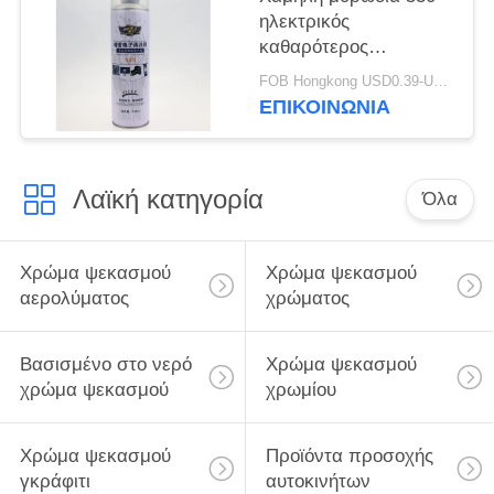
ηλεκτρικός
καθαρότερος
ψεκασμός επαφών
FOB Hongkong USD0.39-USD0.59 per piece MOQ:12000pcs/1000ctns
ΕΠΙΚΟΙΝΩΝΙΑ
Λαϊκή κατηγορία
Όλα
Χρώμα ψεκασμού
Χρώμα ψεκασμού
αερολύματος
χρώματος
Βασισμένο στο νερό
Χρώμα ψεκασμού
χρώμα ψεκασμού
χρωμίου
Χρώμα ψεκασμού
Προϊόντα προσοχής
γκράφιτι
αυτοκινήτων