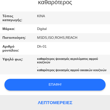
ΈΛΕΓΧΟΣ
καθαρότερος
ΜΑΣ
Τόπος
ΚΙΝΑ
καταγωγής:
ΕΛΆΤΕ
Μάρκα:
Digital
ΣΕ
Πιστοποίηση:
MSDS,ISO,ROHS,REACH
ΕΠΑΦΉ
Αριθμό
Dh-01
ΜΕ
μοντέλου:
Υψηλό φως:
καθαρότερος ψεκασμός αερολύματος αφρού
κουζινών
ΖΗΤΉΣΤΕ
,
καθαρότερος ψεκασμός αφρού οικιακών κουζινών
ΈΝΑ
ΑΠΌΣΠΑΣΜΑ
ΕΠΑΦΉ!
ΛΕΠΤΟΜΈΡΕΙΕΣ