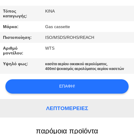
ΈΛΕΓΧΟΣ
Τόπος
ΚΙΝΑ
καταγωγής:
ΜΑΣ
Μάρκα:
Gas cassette
ΕΛΆΤΕ
Πιστοποίηση:
ISO/MSDS/ROHS/REACH
ΣΕ
Αριθμό
WTS
ΕΠΑΦΉ
μοντέλου:
ΜΕ
Υψηλό φως:
,
κασέτα αερίου οικιακού αερολύματος
400ml ψεκασμός αερολύματος αερίου κασετών
ΖΗΤΉΣΤΕ
ΕΠΑΦΉ!
ΈΝΑ
ΑΠΌΣΠΑΣΜΑ
ΛΕΠΤΟΜΈΡΕΙΕΣ
παρόμοια προϊόντα