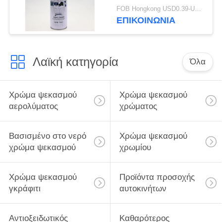
ψεκασμός επαφών
FOB Hongkong USD0.39-USD0.59 per piece MOQ:12000pcs/1000ctns
ΕΠΙΚΟΙΝΩΝΙΑ
Λαϊκή κατηγορία
Όλα
Χρώμα ψεκασμού
Χρώμα ψεκασμού
αερολύματος
χρώματος
Βασισμένο στο νερό
Χρώμα ψεκασμού
χρώμα ψεκασμού
χρωμίου
Χρώμα ψεκασμού
Προϊόντα προσοχής
γκράφιτι
αυτοκινήτων
Αντιοξειδωτικός
Καθαρότερος