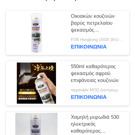
Οικιακών κουζινών
βαρύς πετρελαίου
ψεκασμός
αερολύματος αφρού
FOB Hongkong USD0.39-USD0.59 per piece MOQ:12000pcs/500ctns
καθαρότερος
ΕΠΙΚΟΙΝΩΝΙΑ
550ml καθαρότερος
ψεκασμός αφρού
επιφάνειας κουζινών
negotiable MOQ:Διαπραγματεύσιμος
ΕΠΙΚΟΙΝΩΝΙΑ
Χαμηλή μυρωδιά 530
ηλεκτρικός
καθαρότερος