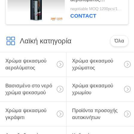
στεγανωτικής ουσίας
negotiable MOQ:1200pcs/100ctns για κάθε χρώμα
σωλήνων χρωμάτων
CONTACT
επισκευής διαρροής
Λαϊκή κατηγορία
Όλα
Χρώμα ψεκασμού
Χρώμα ψεκασμού
αερολύματος
χρώματος
Βασισμένο στο νερό
Χρώμα ψεκασμού
χρώμα ψεκασμού
χρωμίου
Χρώμα ψεκασμού
Προϊόντα προσοχής
γκράφιτι
αυτοκινήτων