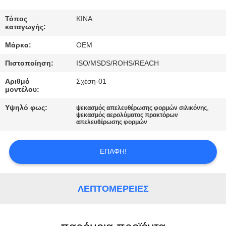
ΈΛΕΓΧΟΣ
Τόπος
ΚΙΝΑ
καταγωγής:
ΜΑΣ
Μάρκα:
OEM
ΕΛΆΤΕ
Πιστοποίηση:
ISO/MSDS/ROHS/REACH
ΣΕ
Αριθμό
Σχέση-01
ΕΠΑΦΉ
μοντέλου:
ΜΕ
Υψηλό φως:
,
ψεκασμός απελευθέρωσης φορμών σιλικόνης
ψεκασμός αερολύματος πρακτόρων
απελευθέρωσης φορμών
ΖΗΤΉΣΤΕ
ΈΝΑ
ΕΠΑΦΉ!
ΑΠΌΣΠΑΣΜΑ
ΛΕΠΤΟΜΈΡΕΙΕΣ
SITEMAP