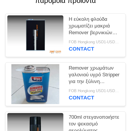
παρόμοια προϊόντα
PRIVACY
POLICY
Η εύκολη φλούδα
χρωματίζει μακριά
Remover βερνικιών
για την ξύλινη
FOB Hongkong USD1-USD3 per piece MOQ:1000pcs
τεκτονική μετάλλων
CONTACT
Remover χρωμάτων
γαλονιού υγρό Stripper
για την ξύλινη
τεκτονική μετάλλων
FOB Hongkong USD1-USD3 per piece MOQ:1000pcs
CONTACT
700ml στεγανοποιήστε
τον ψεκασμό
αερολύματος