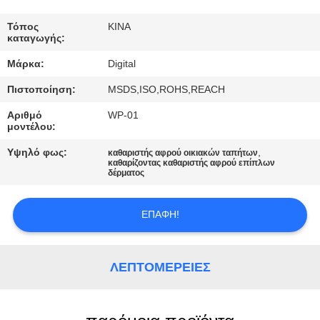
ΈΛΕΓΧΟΣ
Τόπος
ΚΙΝΑ
καταγωγής:
ΜΑΣ
Μάρκα:
Digital
ΕΛΆΤΕ
Πιστοποίηση:
MSDS,ISO,ROHS,REACH
ΣΕ
Αριθμό
WP-01
ΕΠΑΦΉ
μοντέλου:
ΜΕ
Υψηλό φως:
,
καθαριστής αφρού οικιακών ταπήτων
καθαρίζοντας καθαριστής αφρού επίπλων
δέρματος
ΖΗΤΉΣΤΕ
ΈΝΑ
ΕΠΑΦΉ!
ΑΠΌΣΠΑΣΜΑ
ΛΕΠΤΟΜΈΡΕΙΕΣ
SITEMAP