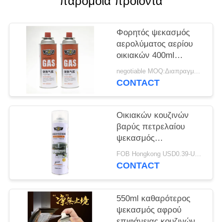
παρόμοια προϊόντα
PRIVACY
POLICY
Φορητός ψεκασμός
αερολύματος αερίου
οικιακών 400ml
κασετών
negotiable MOQ:Διαπραγματεύσιμος
CONTACT
Οικιακών κουζινών
βαρύς πετρελαίου
ψεκασμός
αερολύματος αφρού
FOB Hongkong USD0.39-USD0.59 per piece MOQ:12000pcs/500ctns
καθαρότερος
CONTACT
550ml καθαρότερος
ψεκασμός αφρού
επιφάνειας κουζινών