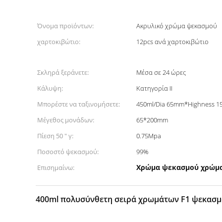
Όνομα προϊόντων:
Ακρυλικό χρώμα ψεκασμού
χαρτοκιβώτιο:
12pcs ανά χαρτοκιβώτιο
Σκληρά ξεράνετε:
Μέσα σε 24 ώρες
Κάλυψη:
Κατηγορία ΙΙ
Μπορέστε να ταξινομήσετε:
450ml/Dia 65mm*Highness 
Μέγεθος μονάδων:
65*200mm
Πίεση 50 " γ:
0.75Mpa
Ποσοστό ψεκασμού:
99%
Χρώμα ψεκασμού χρώμα
Επισημαίνω:
400ml πολυσύνθετη σειρά χρωμάτων F1 ψεκασμ