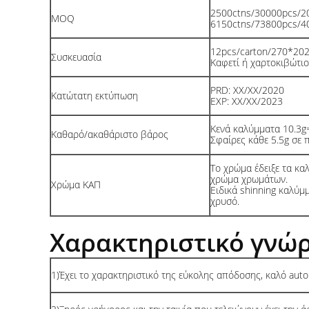
2500ctns/30000pcs/2
MOQ
6150ctns/73800pcs/
12pcs/carton/270*2
Συσκευασία
Καφετί ή χαρτοκιβώτι
PRD: XX/XX/2020
Κατώτατη εκτύπωση
EXP: XX/XX/2023
Κενά καλύμματα 10.3g=
Καθαρό/ακαθάριστο βάρος
Σφαίρες κάθε 5.5g σε 
Το χρώμα έδειξε τα καλ
χρώμα χρωμάτων.
Χρώμα ΚΑΠ
Ειδικά shinning καλύμ
χρυσό.
Χαρακτηριστικό γνώρ
1)Έχει το χαρακτηριστικό της εύκολης απόδοσης, καλό aut