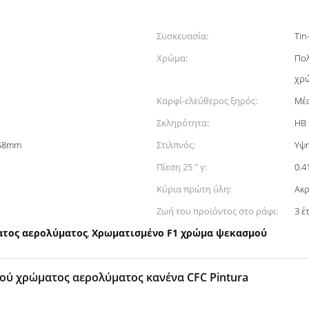
Συσκευασία:
Tin
Χρώμα:
Πολ
χρώ
Καρφί-ελεύθερος ξηρός:
Μέσ
Σκληρότητα:
HB
158mm
Στιλπνός:
Υψη
Πίεση 25 " γ:
0.
Κύρια πρώτη ύλη:
Ακρ
Ζωή του προϊόντος στο ράφι:
3 έ
τος αερολύματος
Χρωματισμένο F1 χρώμα ψεκασμού
,
ού χρώματος αερολύματος κανένα CFC Pintura