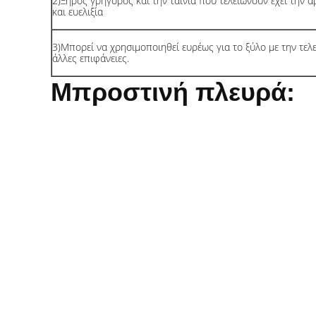
2)Ξηρός γρήγορος και την ταινία που τελειώνουν έχει την 
και ευελιξία
3)Μπορεί να χρησιμοποιηθεί ευρέως για το ξύλο με την τελ
άλλες επιφάνειες.
Μπροστινή πλευρά: