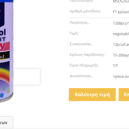
Πιστοποίηση:
MSDS,IS
Αριθμό μοντέλου:
F1 χρώμ
Ποσότητα
1200pcs/
παραγγελίας min:
Τιμή:
negotiabl
Συσκευασία
12pcs/Ca
λεπτομέρειες:
Χρόνος παράδοσης:
15-20day
Όροι πληρωμής:
T/T
Δυνατότητα
1piece α
προσφοράς:
Καλύτερη τιμή
Ε
των