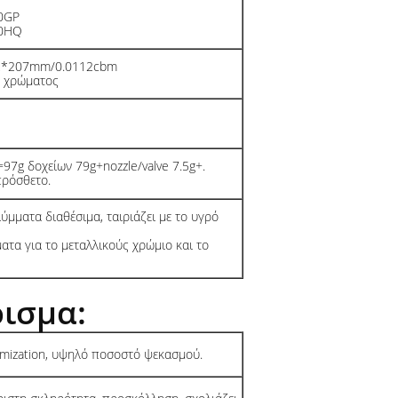
0GP
40HQ
02*207mm/0.0112cbm
ο χρώματος
97g δοχείων 79g+nozzle/valve 7.5g+.
πρόσθετο.
ύμματα διαθέσιμα, ταιριάζει με το υγρό
ματα για το μεταλλικούς χρώμιο και το
ισμα:
omization, υψηλό ποσοστό ψεκασμού.