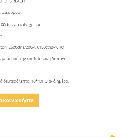
O,ROHS,REACH
α ψεκασμού
100ctns για κάθε χρώμα
e
rton, 2500ctns/20GP, 6150ctns/40HQ
s μετά από την επιβεβαίωση διαταγής
νά δευτερόλεπτο, 10*40HQ ανά ημέρα.
πικοινωνήστε