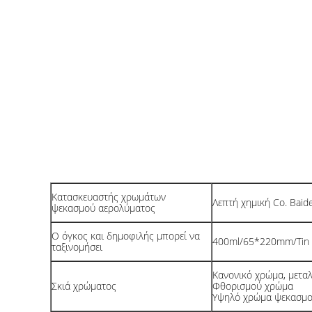
Κατασκευαστής χρωμάτων
Λεπτή χημική Co. Baid
ψεκασμού αερολύματος
Ο όγκος και δημοφιλής μπορεί να
400ml/65*220mm/Tin 
ταξινομήσει
Κανονικό χρώμα, μετα
Σκιά χρώματος
Φθορισμού χρώμα
Υψηλό χρώμα ψεκασμο