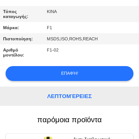
ΈΛΕΓΧΟΣ
Τόπος
ΚΙΝΑ
καταγωγής:
ΜΑΣ
Μάρκα:
F1
ΕΛΆΤΕ
Πιστοποίηση:
MSDS,ISO,ROHS,REACH
ΣΕ
Αριθμό
F1-02
ΕΠΑΦΉ
μοντέλου:
ΜΕ
ΕΠΑΦΉ!
ΖΗΤΉΣΤΕ
ΈΝΑ
ΛΕΠΤΟΜΈΡΕΙΕΣ
ΑΠΌΣΠΑΣΜΑ
παρόμοια προϊόντα