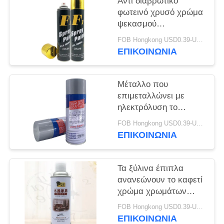
Αντι διαβρωτικό
φωτεινό χρυσό χρώμα
ψεκασμού
αερολύματος
FOB Hongkong USD0.39-USD0.59 per piece MOQ:12000pcs/500ctns
ΕΠΙΚΟΙΝΩΝΙΑ
Μέταλλο που
επιμεταλλώνει με
ηλεκτρόλυση το
γαλβανισμένο χρώμα
FOB Hongkong USD0.39-USD0.59 per piece MOQ:12000pcs/500ctns
ψεκασμού
ΕΠΙΚΟΙΝΩΝΙΑ
αερολύματος
ψευδάργυρου
Τα ξύλινα έπιπλα
ανανεώνουν το καφετί
χρώμα χρωμάτων
ψεκασμού Freshen
FOB Hongkong USD0.39-USD0.59 per piece MOQ:12000pcs/500ctns
ΕΠΙΚΟΙΝΩΝΙΑ